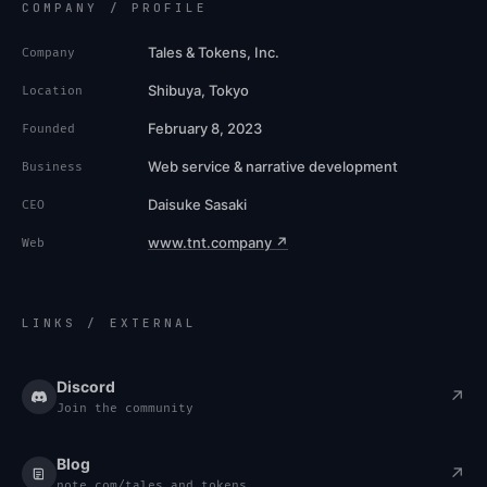
COMPANY / PROFILE
Tales & Tokens, Inc.
Company
Shibuya, Tokyo
Location
February 8, 2023
Founded
Web service & narrative development
Business
Daisuke Sasaki
CEO
www.tnt.company ↗
Web
LINKS / EXTERNAL
Discord
↗
Join the community
Blog
↗
note.com/tales_and_tokens