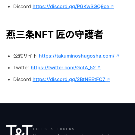
Discord
https://discord.gg/PGKwSGQ9ce
燕三条NFT 匠の守護者
公式サイト
https://takuminoshugosha.com/
Twitter
https://twitter.com/GotA_52
Discord
https://discord.gg/2BtNEEtFC7
TALES & TOKENS