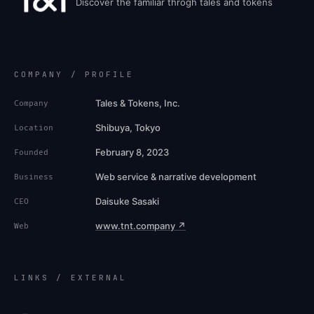
Discover the familiar throgh tales and tokens
COMPANY / PROFILE
Tales & Tokens, Inc.
Company
Shibuya, Tokyo
Location
February 8, 2023
Founded
Web service & narrative development
Business
Daisuke Sasaki
CEO
www.tnt.company ↗
Web
LINKS / EXTERNAL