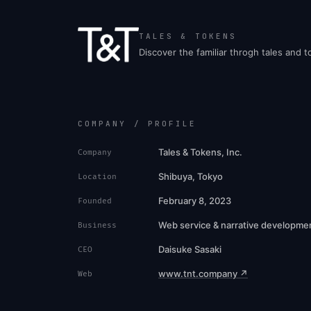
TALES & TOKENS
Discover the familiar throgh tales and 
COMPANY / PROFILE
Tales & Tokens, Inc.
Company
Shibuya, Tokyo
Location
February 8, 2023
Founded
Web service & narrative developme
Business
Daisuke Sasaki
CEO
www.tnt.company ↗
Web