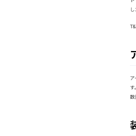
し
T
ア
す
数