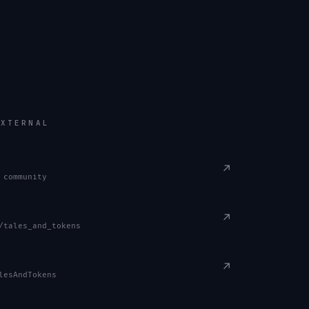
EXTERNAL
↗
 community
↗
/tales_and_tokens
↗
lesAndTokens