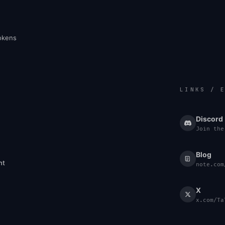
tokens
LINKS / 
Discord
Join the
Blog
nt
note.com
X
x.com/Ta