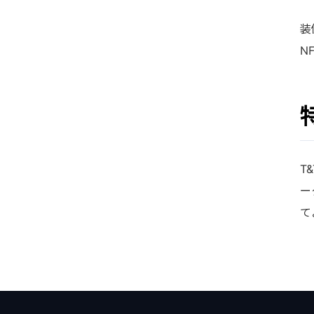
装
N
T
ー
て