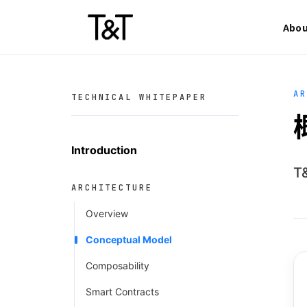
Skip to content
Abo
A
TECHNICAL WHITEPAPER
Introduction
T
ARCHITECTURE
Overview
Conceptual Model
Composability
Smart Contracts