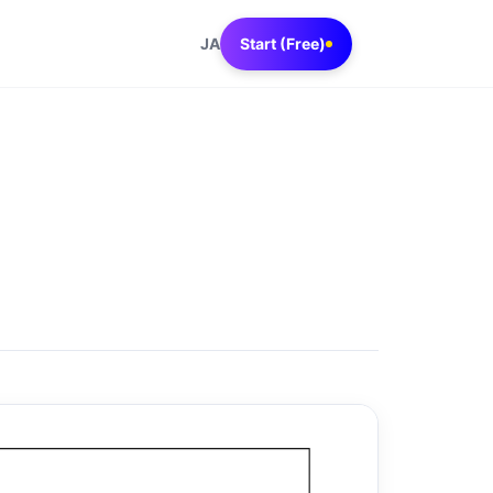
JA
Start (Free)