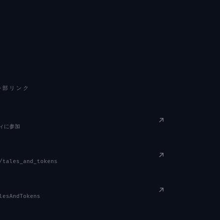
 外部リンク
↗
ィに参加
↗
/tales_and_tokens
↗
lesAndTokens