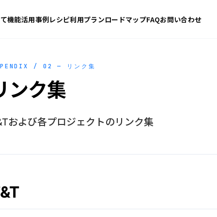
いて
機能
活用事例
レシピ
利用プラン
ロードマップ
FAQ
お問い合わせ
PPENDIX / 02 — リンク集
リンク集
&Tおよび各プロジェクトのリンク集
T&T