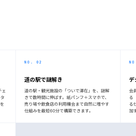
NO. 02
NO
道の駅で謎解き
デ
チェ
道の駅・観光施設の「ついで滞在」を、謎解
会
ジタ
きで数時間に伸ばす。紙パンフ＋スマホで、
る
けを
売り場や飲食店の利用機会まで自然に増やす
る
仕組みを最短60分で構築できます。
加