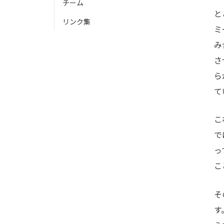
チーム
と
リンク集
ミ
み
さ
ら
て
こ
で
っ
こ
そ
す