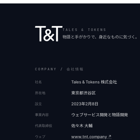
TALES & TOKENS
物語と手がかりで、身近なものに気づく。
COMPANY / 会社情報
Tales & Tokens 株式会社
社名
東京都渋谷区
所在地
2023年2月8日
設立
ウェブサービス開発と物語開発
事業内容
佐々木 大輔
代表取締役
www.tnt.company ↗
ウェブ