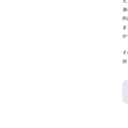
え
済
所
ま
が
そ
供