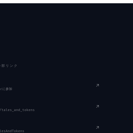
 外部リンク
↗
ィに参加
↗
/tales_and_tokens
↗
lesAndTokens