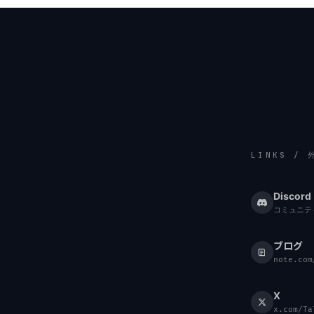
LINKS /
Discord
コミュニテ
ブログ
note.com
X
x.com/Ta