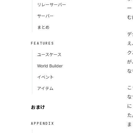
リレーサーバー
ー
サーバー
む
まとめ
デ
え
FEATURES
ク
ユースケース
が
World Builder
な
イベント
こ
アイテム
な
に
おまけ
た
APPENDIX
ま