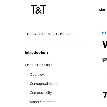
Skip to content
Abo
FE
TECHNICAL WHITEPAPER
W
Introduction
管
ARCHITECTURE
Overview
Conceptual Model
Composability
Smart Contracts