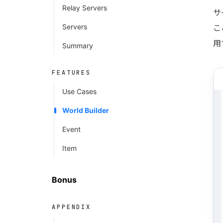
Relay Servers
サ
Servers
こ
用
Summary
FEATURES
Use Cases
World Builder
Event
Item
Bonus
APPENDIX