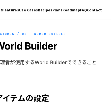
ut
Features
Use Cases
Recipes
Plans
Roadmap
FAQ
Contact
ATURES / 02 — WORLD BUILDER
orld Builder
理者が使用するWorld Builderでできること
アイテムの設定