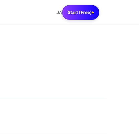
JA
Start (Free)