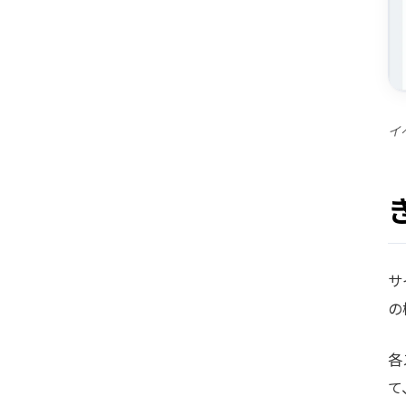
イ
サ
の
各
て