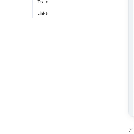
Team
Links
ア