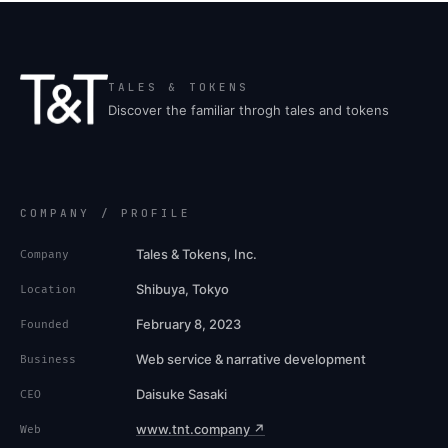
TALES & TOKENS
Discover the familiar throgh tales and tokens
COMPANY / PROFILE
Tales & Tokens, Inc.
Company
Shibuya, Tokyo
Location
February 8, 2023
Founded
Web service & narrative development
Business
Daisuke Sasaki
CEO
www.tnt.company ↗
Web