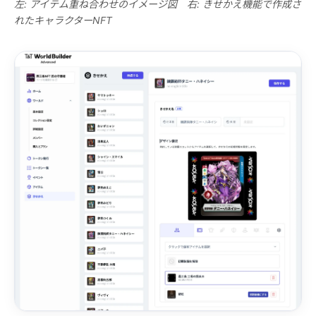
左: アイテム重ね合わせのイメージ図 右: きせかえ機能で作成さ
れたキャラクターNFT