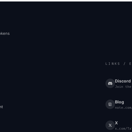
tokens
LINKS / 
Discord
Join the
Blog
nt
note.com
X
x.com/Ta