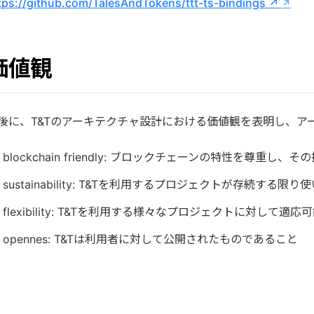
tps://github.com/TalesAndTokens/ttt-ts-bindings ↗
価値観
後に、T&Tのアーキテクチャ設計における価値観を表明し、ア
blockchain friendly: ブロックチェーンの特性を尊
sustainability: T&Tを利用するプロジェクトが存続する
flexibility: T&Tを利用する様々なプロジェクトに対して
opennes: T&Tは利用者に対して公開されたものであること