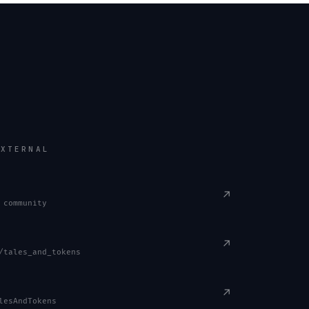
EXTERNAL
↗
 community
↗
/tales_and_tokens
↗
lesAndTokens