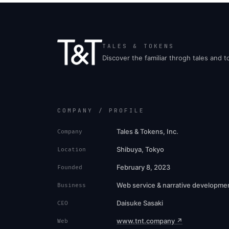
TALES & TOKENS
Discover the familiar throgh tales and 
COMPANY / PROFILE
Tales & Tokens, Inc.
Company
Shibuya, Tokyo
Location
February 8, 2023
Founded
Web service & narrative developme
Business
Daisuke Sasaki
CEO
www.tnt.company ↗
Web