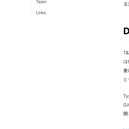
Team
る
Links
D
T
は
書
と
T
G
開