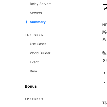
Relay Servers
Servers
Summary
N
所
FEATURES
あ
Use Cases
私
World Builder
を
Event
Item
Bonus
APPENDIX
T