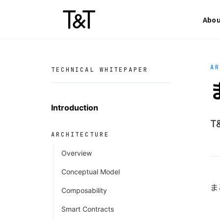
Skip to content
Abo
A
TECHNICAL WHITEPAPER
Introduction
T
ARCHITECTURE
Overview
Conceptual Model
ま
Composability
Smart Contracts